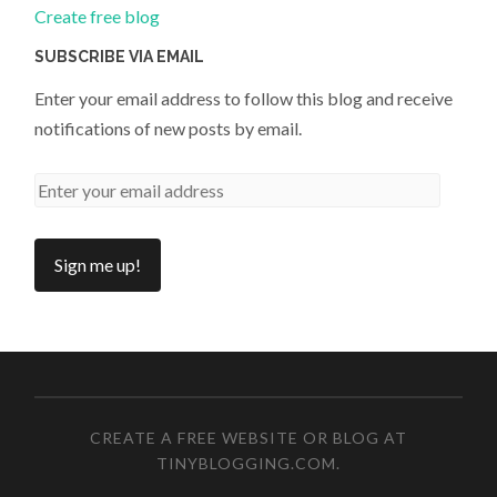
Create free blog
SUBSCRIBE VIA EMAIL
Enter your email address to follow this blog and receive
notifications of new posts by email.
CREATE A FREE WEBSITE OR BLOG AT
TINYBLOGGING.COM
.